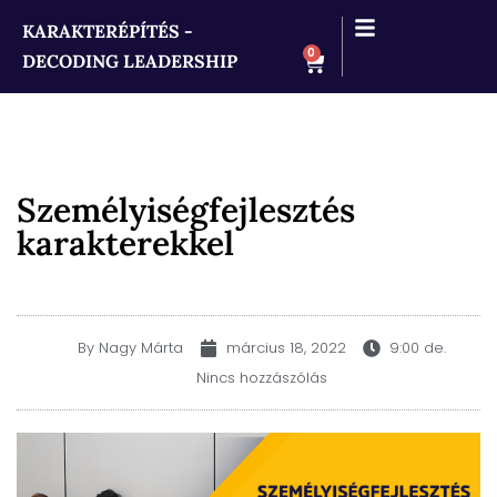
KARAKTERÉPÍTÉS -
0
DECODING LEADERSHIP
Személyiségfejlesztés
karakterekkel
By
Nagy Márta
március 18, 2022
9:00 de.
Nincs hozzászólás