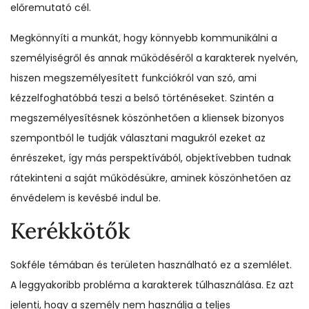
előremutató cél.
Megkönnyíti a munkát, hogy könnyebb kommunikálni a
személyiségről és annak működéséről a karakterek nyelvén,
hiszen megszemélyesített funkciókról van szó, ami
kézzelfoghatóbbá teszi a belső történéseket. Szintén a
megszemélyesítésnek köszönhetően a kliensek bizonyos
szempontból le tudják választani magukról ezeket az
énrészeket, így más perspektívából, objektívebben tudnak
rátekinteni a saját működésükre, aminek köszönhetően az
énvédelem is kevésbé indul be.
Kerékkötők
Sokféle témában és területen használható ez a szemlélet.
A leggyakoribb probléma a karakterek túlhasználása. Ez azt
jelenti, hogy a személy nem használja a teljes