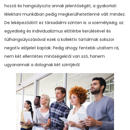
hozzá és hangsúlyozta annak jelentőségét, a gyakorlati
lélektani munkában pedig megkerülhetetlenné vált mindez.
De leképeződött ez társadalmi szinten is: a személyiség, az
egyediség és individualizmus előtérbe kerülésével és
túlhangsúlyozásával ezek a kollektív tartalmak sokszor
negatív előjelet kaptak. Pedig ahogy fentebb utaltam rá,
nem két ellentétes minőségekről van szó, hanem
ugyanannak a dolognak két szintjéről.