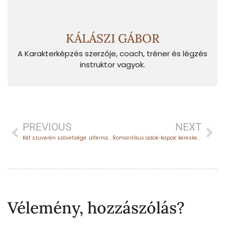
KÁLÁSZI GÁBOR
A Karakterképzés szerzője, coach, tréner és légzés
instruktor vagyok.
PREVIOUS
NEXT
Két szuverén szövetsége: alternatív párkapcsolati formák az énállapotok felől nézve
Romantikus adok-kapok: kereskedő a párkapcsolatban
Vélemény, hozzászólás?