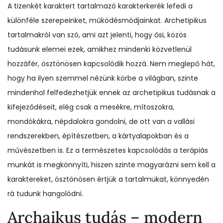
A tizenkét karaktert tartalmazó karakterkerék lefedi a
különféle szerepeinket, működésmódjainkat. Archetipikus
tartalmakról van szó, ami azt jelenti, hogy ősi, közös
tudásunk elemei ezek, amikhez mindenki közvetlenül
hozzáfér, ösztönösen kapcsolódik hozzá. Nem meglepő hát,
hogy ha ilyen szemmel nézünk körbe a világban, szinte
mindenhol felfedezhetjük ennek az archetipikus tudásnak a
kifejeződéseit, elég csak a mesékre, mítoszokra,
mondókákra, népdalokra gondolni, de ott van a vallási
rendszerekben, építészetben, a kártyalapokban és a
művészetben is. Ez a természetes kapcsolódás a terápiás
munkát is megkönnyíti, hiszen szinte magyarázni sem kell a
karaktereket, ösztönösen értjük a tartalmukat, könnyedén
rá tudunk hangolódni.
Archaikus tudás – modern