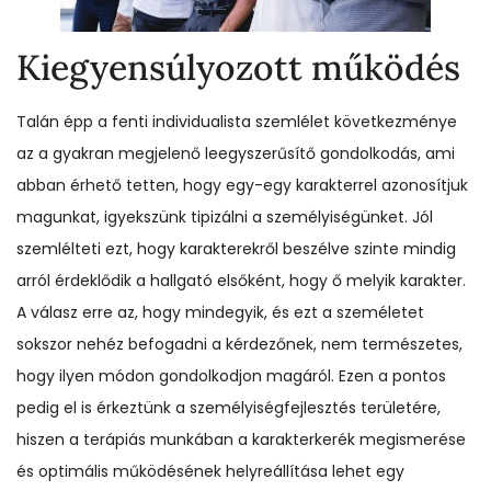
Kiegyensúlyozott működés
Talán épp a fenti individualista szemlélet következménye
az a gyakran megjelenő leegyszerűsítő gondolkodás, ami
abban érhető tetten, hogy egy-egy karakterrel azonosítjuk
magunkat, igyekszünk tipizálni a személyiségünket. Jól
szemlélteti ezt, hogy karakterekről beszélve szinte mindig
arról érdeklődik a hallgató elsőként, hogy ő melyik karakter.
A válasz erre az, hogy mindegyik, és ezt a személetet
sokszor nehéz befogadni a kérdezőnek, nem természetes,
hogy ilyen módon gondolkodjon magáról. Ezen a pontos
pedig el is érkeztünk a személyiségfejlesztés területére,
hiszen a terápiás munkában a karakterkerék megismerése
és optimális működésének helyreállítása lehet egy