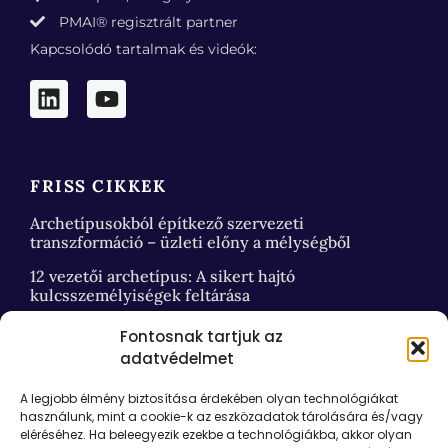
PMAI® regisztrált partner
Kapcsolódó tartalmak és videók:
FRISS CIKKEK
Archetípusokból építkező szervezeti
transzformáció – üzleti előny a mélységből
12 vezetői archetípus: A sikert hajtó
kulcsszemélyiségek feltárása
Fontosnak tartjuk az
adatvédelmet
HASZNOS LINKEK
A legjobb élmény biztosítása érdekében olyan technológiákat
Kapcsolat
használunk, mint a cookie-k az eszközadatok tárolására és/vagy
eléréséhez. Ha beleegyezik ezekbe a technológiákba, akkor olyan
Podia e-learning login