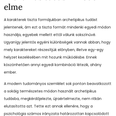
elme
A karakterek tiszta formájukban archetipikus tudást
jelentenek, ám ezt a tiszta formát mindenki egyedi módon
használja, egyebek mellett ettől válunk sokszínűvé.
Ugyanígy jelentős egyéni különbségek vannak abban, hogy
mely karaktereket részesítjük előnyben, illetve egy-egy
helyzet kezelésében mit hozunk működésbe. Ennek
köszönhetően annyi egyedi kombináció létezik, ahány
ember.
A modern tudományos szemlélet sok ponton beavatkozott
a sokáig természetes módon használt archetipikus
tudásba, megkérdőjelezte, újraértelmezte, nem ritkán
elutasította azt. Tette ezt annak ellenére, hogy a
pszichológia számos irányzata határozottan kapcsolódott