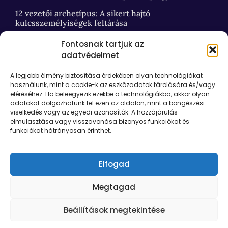
12 vezetői archetípus: A sikert hajtó
kulcsszemélyiségek feltárása
Fontosnak tartjuk az
adatvédelmet
HASZNOS LINKEK
A legjobb élmény biztosítása érdekében olyan technológiákat
Kapcsolat
használunk, mint a cookie-k az eszközadatok tárolására és/vagy
eléréséhez. Ha beleegyezik ezekbe a technológiákba, akkor olyan
Podia e-learning login
adatokat dolgozhatunk fel ezen az oldalon, mint a böngészési
Rólam
viselkedés vagy az egyedi azonosítók. A hozzájárulás
elmulasztása vagy visszavonása bizonyos funkciókat és
Pearson-Marr Archetype Indicator® mérés
funkciókat hátrányosan érinthet.
Adatvédelmi nyilatkozat
Általános Szerződési Feltételek
Elfogad
Megtagad
Beállítások megtekintése
Copyright ©
Rebelion
2020. All rights reserved.