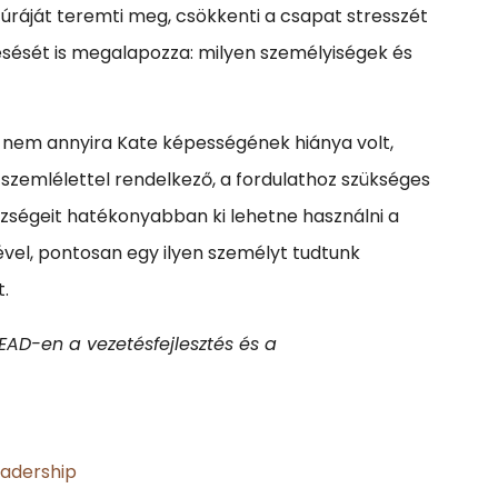
túráját teremti meg, csökkenti a csapat stresszét
esését is megalapozza: milyen személyiségek és
a nem annyira Kate képességének hiánya volt,
 szemlélettel rendelkező, a fordulathoz szükséges
szségeit hatékonyabban ki lehetne használni a
vel, pontosan egy ilyen személyt tudtunk
t.
EAD-en a vezetésfejlesztés és a
eadership