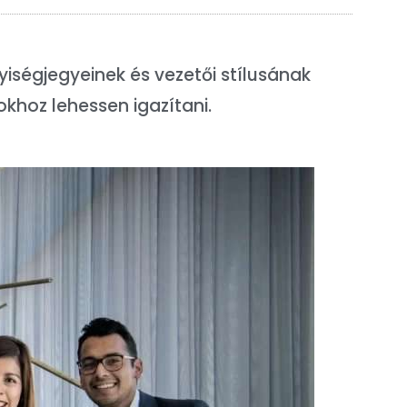
iségjegyeinek és vezetői stílusának
khoz lehessen igazítani.