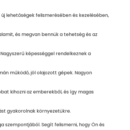
z új lehetőségek felismerésében és kezelésében,
valamit, és megvan bennük a tehetség és az
. Nagyszerű képességgel rendelkeznek a
imán működő, jól olajozott gépek. Nagyon
obbat kihozni az emberekből, és így magas
tást gyakorolnak környezetükre.
a szempontjából. Segít felismerni, hogy Ön és