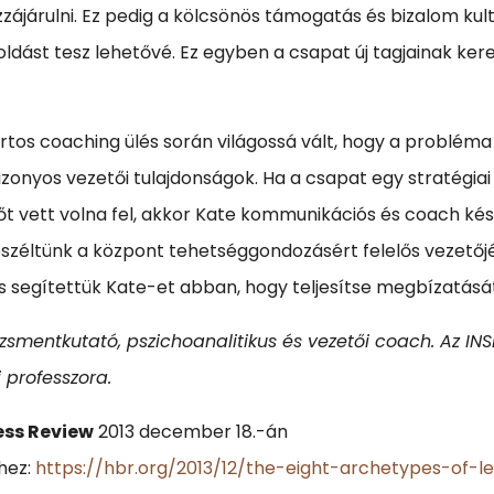
zájárulni. Ez pedig a kölcsönös támogatás és bizalom kul
ldást tesz lehetővé. Ez egyben a csapat új tagjainak ker
tos coaching ülés során világossá vált, hogy a problém
onyos vezetői tulajdonságok. Ha a csapat egy stratégiai
őt vett volna fel, akkor Kate kommunikációs és coach ké
széltünk a központ tehetséggondozásért felelős vezetőjé
és segítettük Kate-et abban, hogy teljesítse megbízatásá
smentkutató, pszichoanalitikus és vezetői coach. Az INS
i professzora.
ess Review
2013 december 18.-án
khez:
https://hbr.org/2013/12/the-eight-archetypes-of-l