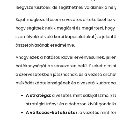
leegyszerűsítőek, de segíthetnek valakinek a helye
Saját megközelítésem a vezetés értékeléséhez va
hogy segítsek nekik meglátni és megérteni, hogy 
személyekkel való korai kapcsolatokat), a jelent
összefolyásának eredménye.
Ahogy ezek a hatások idővel érvényesülnek, jell
hatékonyságát a szervezeten belül. Ezeket a min
a szervezetekben játszhatnak, és a vezető archet
működésképtelenségének és a vezetői kudarcnak 
A stratéga:
a vezetés mint sakkjátszma. Ez
stratégiai irányt és a dobozon kívüli gondol
A változás-katalizátor:
a vezetés mint for