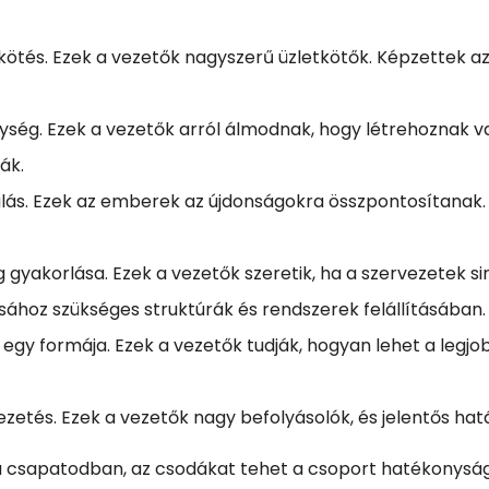
kötés. Ezek a vezetők nagyszerű üzletkötők. Képzettek a
nység. Ezek a vezetők arról álmodnak, hogy létrehoznak 
ák.
álás. Ezek az emberek az újdonságokra összpontosítanak
gyakorlása. Ezek a vezetők szeretik, ha a szervezetek s
ához szükséges struktúrák és rendszerek felállításában.
egy formája. Ezek a vezetők tudják, hogyan lehet a legj
zetés. Ezek a vezetők nagy befolyásolók, és jelentős ha
 a csapatodban, az csodákat tehet a csoport hatékonyság