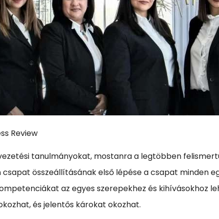
ess Review
vezetési tanulmányokat, mostanra a legtöbben felismertük
yen csapat összeállításának első lépése a csapat minden 
ompetenciákat az egyes szerepekhez és kihívásokhoz lehess
kozhat, és jelentős károkat okozhat.