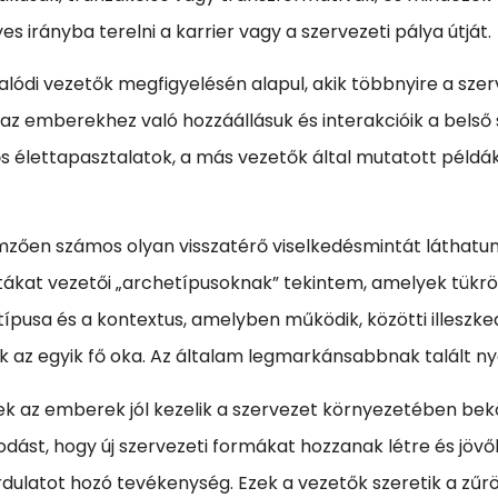
s irányba terelni a karrier vagy a szervezeti pálya útját.
lódi vezetők megfigyelésén alapul, akik többnyire a szer
az emberekhez való hozzáállásuk és interakcióik a belső 
ős élettapasztalatok, a más vezetők által mutatott példák
emzően számos olyan visszatérő viselkedésmintát láthatu
tákat vezetői „archetípusoknak” tekintem, amelyek tükr
ípusa és a kontextus, amelyben működik, közötti illeszke
az egyik fő oka. Az általam legmarkánsabbnak talált ny
ek az emberek jól kezelik a szervezet környezetében be
kodást, hogy új szervezeti formákat hozzanak létre és jöv
dulatot hozó tevékenység. Ezek a vezetők szeretik a zűrö