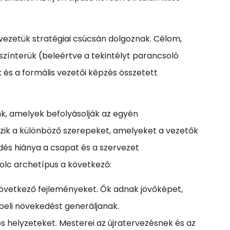
vezetük stratégiai csúcsán dolgoznak. Célom,
színterük (beleértve a tekintélyt parancsoló
 és a formális vezetői képzés összetett
nk, amelyek befolyásolják az egyén
özik a különböző szerepeket, amelyeket a vezetők
dés hiánya a csapat és a szervezet
olc archetípus a következő:
következő fejleményeket. Ők adnak jövőképet,
őbeli növekedést generáljanak.
s helyzeteket. Mesterei az újratervezésnek és az