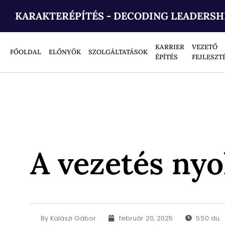
KARAKTERÉPÍTÉS - DECODING LEADERSH
KARRIER
VEZETŐ
FŐOLDAL
ELŐNYÖK
SZOLGÁLTATÁSOK
ÉPÍTÉS
FEJLESZT
A vezetés nyo
By
Kalászi Gábor
február 20, 2025
5:50 du.