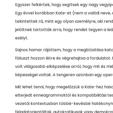
Egyszer felkértek, hogy segítsek egy nagy vegyi
Egy évvel korábban Kate-et (nem a valódi neve, a
tekintettek rá, mint egy olyan személyre, aki re
jelöltnek tartották arra, hogy rendet tegyen a l
esélyt.
Sajnos hamar rájöttem, hogy a megbízatása katasz
fókuszt hozzon létre és végrehajtsa a fordulato
volt világosabb elképzelése arról, hogy mit és 
képességei voltak. A tengeren azonban egy oper
Mit lehet tenni, hogy megelőzzük a Kate-hez haso
elterjedt enneagrammoktól és kompatibilitási te
vezetői kontextusban többé-kevésbé hatékonynak 
feladatorientáltak, autokratikusak vagy demokrati