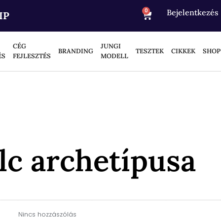
0
Bejelentkezés
IP
CÉG
JUNGI
BRANDING
TESZTEK
CIKKEK
SHOP
ÉS
FEJLESZTÉS
MODELL
lc archetípusa
Nincs hozzászólás