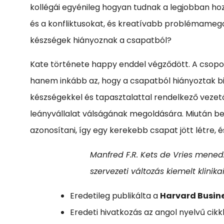
kollégái egyénileg hogyan tudnak a legjobban hoz
és a konfliktusokat, és kreatívabb problémamego
készségek hiányoznak a csapatból?
Kate története happy enddel végződött. A csopor
hanem inkább az, hogy a csapatból hiányoztak biz
készségekkel és tapasztalattal rendelkező vezet
leányvállalat válságának megoldására. Miután be
azonosítani, így egy kerekebb csapat jött létre, 
Manfred F.R. Kets de Vries menedz
szervezeti változás kiemelt klinika
Eredetileg publikálta a
Harvard Busin
Eredeti hivatkozás az angol nyelvű cik