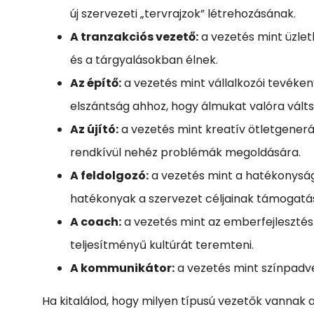
új szervezeti „tervrajzok” létrehozásának.
A tranzakciós vezető:
a vezetés mint üzlet
és a tárgyalásokban élnek.
Az építő:
a vezetés mint vállalkozói tevéke
elszántság ahhoz, hogy álmukat valóra válts
Az újító:
a vezetés mint kreatív ötletgener
rendkívül nehéz problémák megoldására.
A feldolgozó:
a vezetés mint a hatékonyság 
hatékonyak a szervezet céljainak támogatás
A coach:
a vezetés mint az emberfejlesztés 
teljesítményű kultúrát teremteni.
A kommunikátor:
a vezetés mint színpadve
Ha kitalálod, hogy milyen típusú vezetők vannak