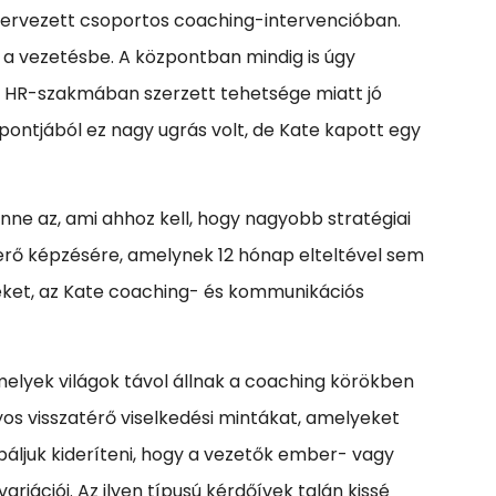
szervezett csoportos coaching-intervencióban.
t a vezetésbe. A központban mindig is úgy
 A HR-szakmában szerzett tehetsége miatt jó
pontjából ez nagy ugrás volt, de Kate kapott egy
nne az, ami ahhoz kell, hogy nagyobb stratégiai
erő képzésére, amelynek 12 hónap elteltével sem
reket, az Kate coaching- és kommunikációs
melyek világok távol állnak a coaching körökben
os visszatérő viselkedési mintákat, amelyeket
áljuk kideríteni, hogy a vezetők ember- vagy
iációi. Az ilyen típusú kérdőívek talán kissé