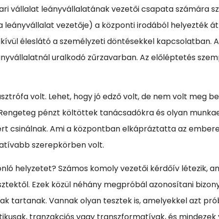
pari vállalat leányvállalatának vezetői csapata számára 
 leányvállalat vezetője) a központi irodából helyezték á
ndkívül éleslátó a személyzeti döntésekkel kapcsolatban.
eányvállalatnál uralkodó zűrzavarban. Az előléptetés szem
trófa volt. Lehet, hogy jó edző volt, de nem volt meg be
t. Rengeteg pénzt költöttek tanácsadókra és olyan munka
miért csinálnak. Ami a központban elkápráztatta az embe
atívabb szerepkörben volt.
nló helyzetet? Számos komoly vezetői kérdőív létezik, a
sztektől. Ezek közül néhány megpróbál azonosítani bizony
tartanak. Vannak olyan tesztek is, amelyekkel azt prób
kusak, tranzakciós vagy transzformatívak, és mindezek var