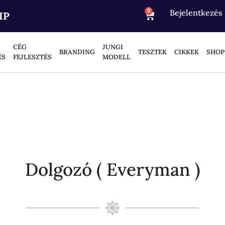
0
Bejelentkezés
IP
CÉG
JUNGI
BRANDING
TESZTEK
CIKKEK
SHOP
ÉS
FEJLESZTÉS
MODELL
Dolgozó ( Everyman )