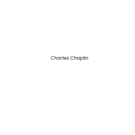
Richard Branson
Charles Chaplin
Richard Branson