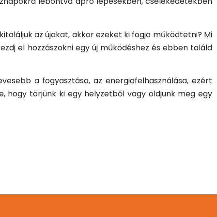
tköznapokra lebontva apró lépésekben, cselekedetekben
találjuk az újakat, akkor ezeket ki fogja működtetni? Mi
 kezdj el hozzászokni egy új működéshez és ebben találd
esebb a fogyasztása, az energiafelhasználása, ezért
e, hogy törjünk ki egy helyzetből vagy oldjunk meg egy