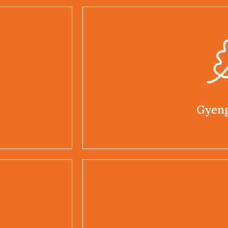
Gyeng
rvezettség,
Munkakerülés, c
Gyeng
Árn