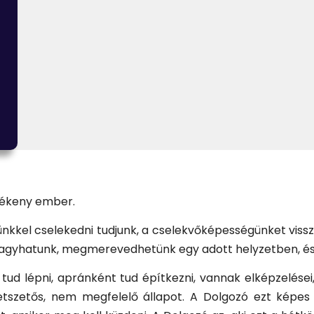
vékeny ember.
ünkkel cselekedni tudjunk, a cselekvőképességünket vissz
fagyhatunk, megmerevedhetünk egy adott helyzetben, és 
tud lépni, apránként tud építkezni, vannak elképzelései,
etszetős, nem megfelelő állapot. A Dolgozó ezt képes 