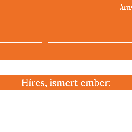
Árn
Lázadás
eremteni
Híres, ismert ember: