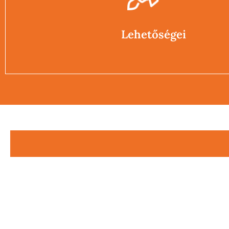
Végrehajtani a feladatokat, elérni a célokat
Stabil egzisztenciát kiépíteni, biztonságos környezetet t
Lehetőségei