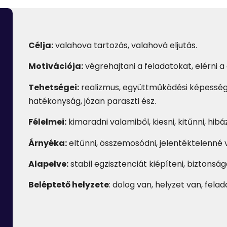
Célja:
valahova tartozás, valahová eljutás
.
Motivációja:
végrehajtani a feladatokat, elérni a
Tehetségei:
realizmus, együttműködési képesség
hatékonyság, józan paraszti ész.
Félelmei:
kimaradni valamiből, kiesni, kitűnni, hibáz
Árnyéka:
eltűnni, összemosódni, jelentéktelenné v
Alapelve:
s
tabil egzisztenciát kiépíteni, biztons
Bel
é
ptető helyzete
:
dolog van, helyzet van, felad