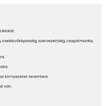
 célokat
.
, cselekvőképesség, szervezettség, csapatmunka,
ni.
álni.
ágos környezetet teremteni.
at van
.