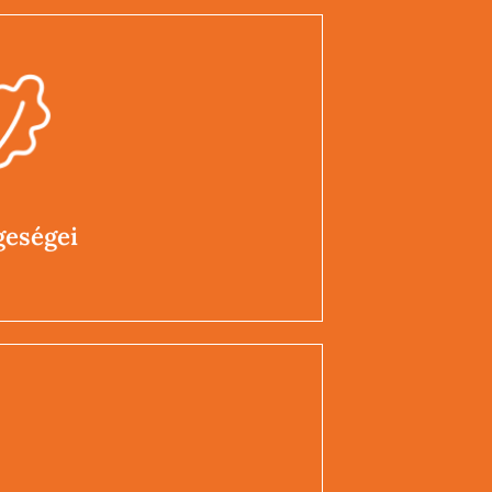
eségei
selekvőképtelenség
eségei
yékai