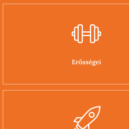
Erősségei
Realizmus, együttműködési képesség, cselekvőképesség, sze
csapatmunka, hatékonyság, józan paraszti ész
Erősségei
Lehetőségei