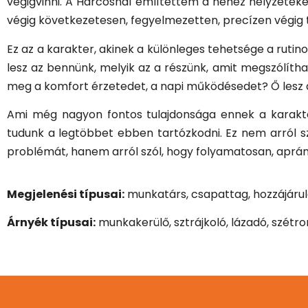
végigvinni. A Harcosnál említettem a nehéz helyzetek
végig következetesen, fegyelmezetten, precízen végig t
Ez az a karakter, akinek a különleges tehetsége a rutin
lesz az bennünk, melyik az a részünk, amit megszólítha
meg a komfort érzetedet, a napi működésedet? Ő lesz
Ami még nagyon fontos tulajdonsága ennek a karakte
tudunk a legtöbbet ebben tartózkodni. Ez nem arról sz
problémát, hanem arról szól, hogy folyamatosan, apránk
Megjelenési típusai:
munkatárs, csapattag, hozzájárul
Árnyék típusai:
munkakerülő, sztrájkoló, lázadó, szétr