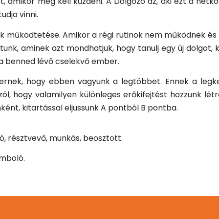
et, amikor meg kell küzdeni. A Dolgozó az, aki ezt a hé
udja vinni.
ok működtetése. Amikor a régi rutinok nem működnek és ki
tunk, aminek azt mondhatjuk, hogy tanulj egy új dolgot,
 a benned lévő cselekvő ember.
rnek, hogy ebben vagyunk a legtöbbet. Ennek a legkev
ól, hogy valamilyen különleges erőkifejtést hozzunk létr
ént, kitartással eljussunk A pontból B pontba.
ó, résztvevő, munkás, beosztott.
omboló.