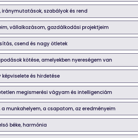
, iránymutatások, szabályok és rend
eim, vállalkozásom, gazdálkodási projektjeim
ítás, csend és nagy ötletek
apodások kötése, amelyekben nyereségem van
 képviselete és hirdetése
hetetlen megismerési vágyam és intelligenciám
 a munkahelyem, a csapatom, az eredményeim
első béke, harmónia