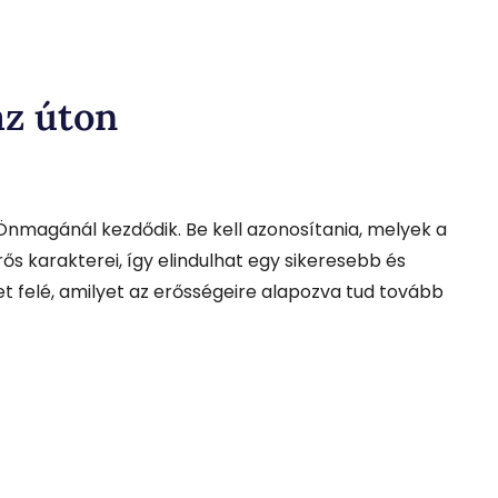
az úton
Önmagánál kezdődik. Be kell azonosítania, melyek a
s karakterei, így elindulhat egy sikeresebb és
t felé, amilyet az erősségeire alapozva tud tovább