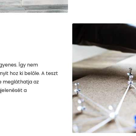
ingyenes. Így nem
it hoz ki belőle. A teszt
e megláthatja az
jelenését a