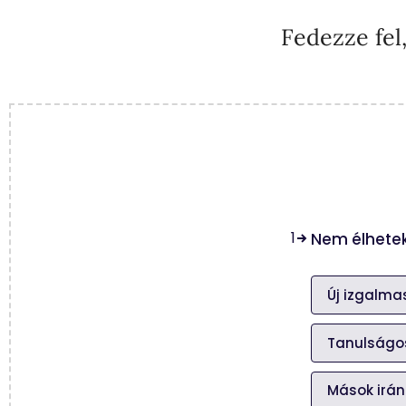
Fedezze fel
1
Nem élhetek
Új izgalma
Tanulságos
Mások irán