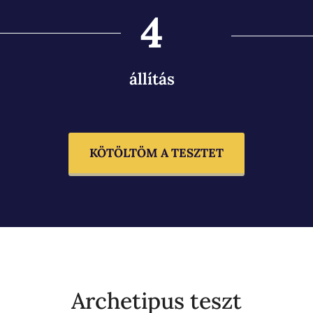
4
állítás
KÖTÖLTÖM A TESZTET
Archetipus teszt