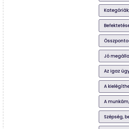
Kategóriák
Befektetés
Összpontos
Jó megáll
Az igaz ügy
A kielégít
A munkám,
Szépség, b