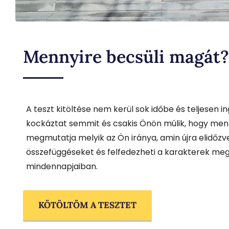
Mennyire becsüli magát?
A teszt kitöltése nem kerül sok időbe és teljesen 
kockáztat semmit és csakis Önön múlik, hogy menny
megmutatja melyik az Ön iránya, amin újra elidőzv
összefüggéseket és felfedezheti a karakterek meg
mindennapjaiban.
KÖTÖLTÖM A TESZTET