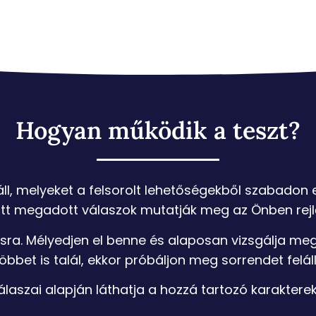
Hogyan működik a teszt?
áll, melyeket a felsorolt lehetőségekből szabadon eg
z itt megadott válaszok mutatják meg az Önben rej
ásra. Mélyedjen el benne és alaposan vizsgálja meg
öbbet is talál, ekkor próbáljon meg sorrendet felál
álaszai alapján láthatja a hozzá tartozó karakterek