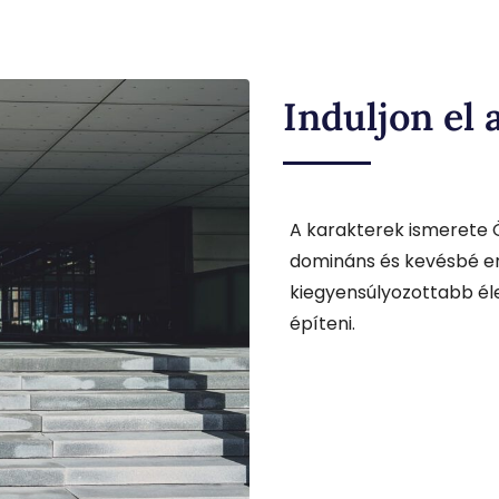
Induljon el 
A karakterek ismerete 
domináns és kevésbé erő
kiegyensúlyozottabb éle
építeni.