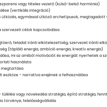
szparens vagy hiteles vezető (külső-belső harmónia)
ése (vertikális integráció)
us ütközés, egymással ütköző archetípusok, megtagadott
a szervezeti célok kapcsolódása
tóerő, feladat iránti elkötelezettség, szervezet iránti el
ség (tápláló energia, ambíció energia, kreatív energia)
ódása, mi az amiből motivációt és energiát nyerhetek a 
orlati használata
g megtartása
t eszköze – narratíva erejének a felhasználása
– túlélési vagy növekedési stratégia, építő stratégia, fenn
s törvénye, felelősségvállalás