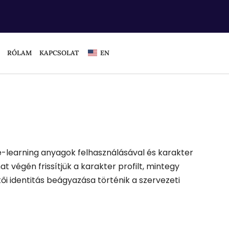
RÓLAM
KAPCSOLAT
EN
n, e-learning anyagok felhasználásával és karakter
 végén frissítjük a karakter profilt, mintegy
tői identitás beágyazása történik a szervezeti