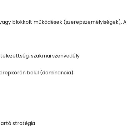
 vagy blokkolt működések (szerepszemélyiségek). A
kötelezettség, szakmai szenvedély
szerepkörön belül (dominancia)
tartó stratégia