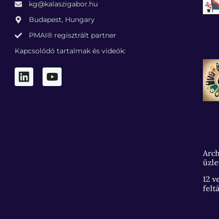
kg@kalaszigabor.hu
Budapest, Hungary
PMAI® regisztrált partner
Kapcsolódó tartalmak és videók:
Arch
üzle
12 v
felt