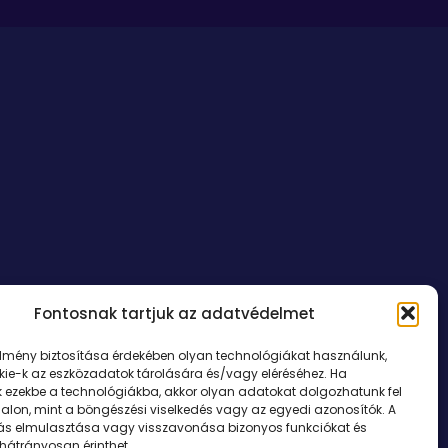
Fontosnak tartjuk az adatvédelmet
élmény biztosítása érdekében olyan technológiákat használunk,
kie-k az eszközadatok tárolására és/vagy eléréséhez. Ha
k ezekbe a technológiákba, akkor olyan adatokat dolgozhatunk fel
dalon, mint a böngészési viselkedés vagy az egyedi azonosítók. A
ás elmulasztása vagy visszavonása bizonyos funkciókat és
 hátrányosan érinthet.