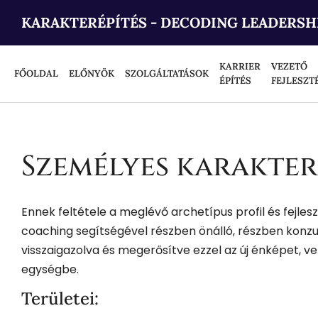
KARAKTERÉPÍTÉS - DECODING LEADERSH
KARRIER
VEZETŐ
FŐOLDAL
ELŐNYÖK
SZOLGÁLTATÁSOK
ÉPÍTÉS
FEJLESZT
Személyes karakter
Ennek feltétele a meglévő archetípus profil és fejlesz
coaching segítségével részben önálló, részben konzult
visszaigazolva és megerősítve ezzel az új énképet, ve
egységbe.
Területei: