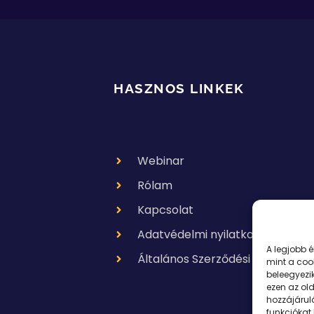
HASZNOS LINKEK
Webinar
Rólam
Kapcsolat
Adatvédelmi nyilatkozat
A legjobb 
Általános Szerződési Feltételek
mint a coo
beleegyezi
ezen az ol
hozzájárul
funkciókat