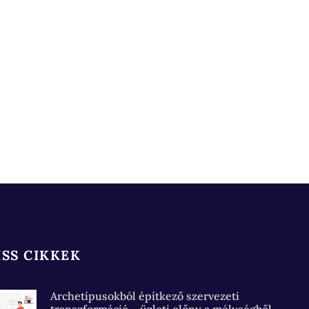
ISS CIKKEK
Archetípusokból építkező szervezeti
transzformáció – üzleti előny a mélységből