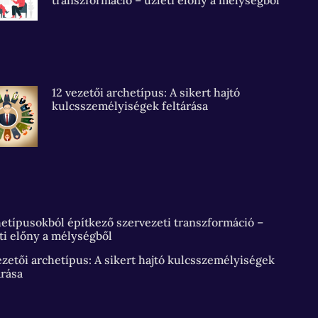
12 vezetői archetípus: A sikert hajtó
kulcsszemélyiségek feltárása
etípusokból építkező szervezeti transzformáció –
ti előny a mélységből
ezetői archetípus: A sikert hajtó kulcsszemélyiségek
árása