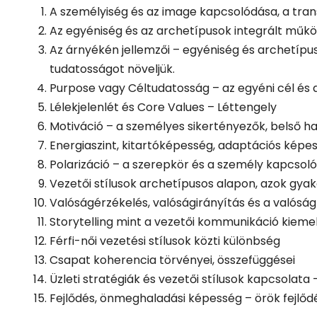
A személyiség és az image kapcsolódása, a tran
Az egyéniség és az archetípusok integrált működ
Az árnyékén jellemzői – egyéniség és archetíp
tudatosságot növeljük.
Purpose vagy Céltudatosság – az egyéni cél és 
Lélekjelenlét és Core Values – Léttengely
Motiváció – a személyes sikertényezők, belső haj
Energiaszint, kitartóképesség, adaptációs képes
Polarizáció – a szerepkör és a személy kapcsol
Vezetői stílusok archetípusos alapon, azok gyak
Valóságérzékelés, valóságirányítás és a valósá
Storytelling mint a vezetői kommunikáció kiemel
Férfi-női vezetési stílusok közti különbség
Csapat koherencia törvényei, összefüggései
Üzleti stratégiák és vezetői stílusok kapcsolata 
Fejlődés, önmeghaladási képesség – örök fejlődé