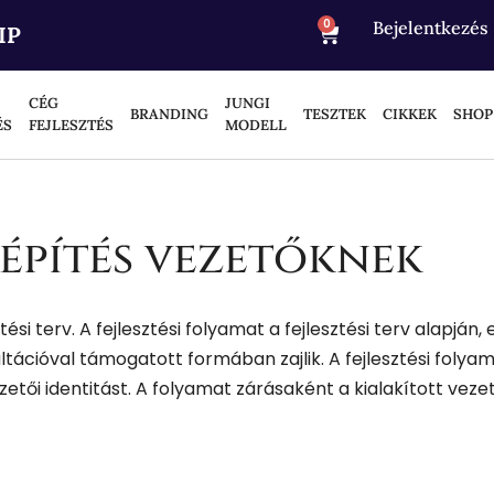
0
Bejelentkezés
IP
CÉG
JUNGI
BRANDING
TESZTEK
CIKKEK
SHOP
ÉS
FEJLESZTÉS
MODELL
építés vezetőknek
tési terv. A fejlesztési folyamat a fejlesztési terv alapjá
ációval támogatott formában zajlik. A fejlesztési folyamat
zetői identitást. A folyamat zárásaként a kialakított veze