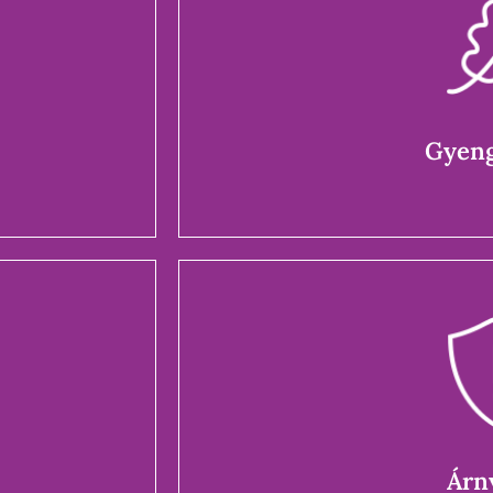
Gyeng
an lenni a
ságokkal,
Üres ígérete
Gyeng
Árn
Mások agitáci
Árn