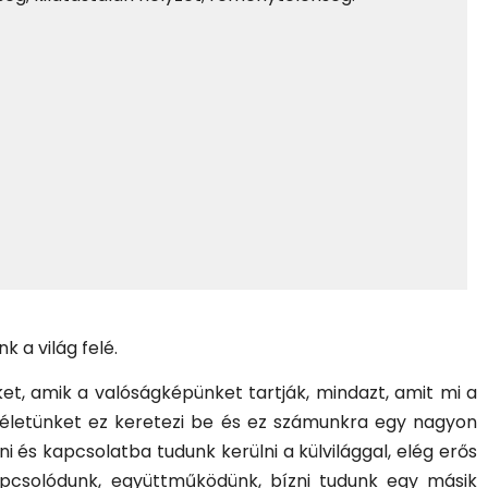
k a világ felé.
et, amik a valóságképünket tartják, mindazt, amit mi a
Az életünket ez keretezi be és ez számunkra egy nagyon
ni és kapcsolatba tudunk kerülni a külvilággal, elég erős
apcsolódunk, együttműködünk, bízni tudunk egy másik