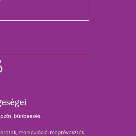
eségei
ozás, bűnbeesés.
géretek, manipuláció, megtévesztés.