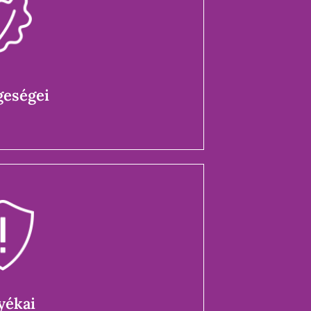
eségei
k, megtévesztés
eségei
yékai
ója, manipuláció
yékai