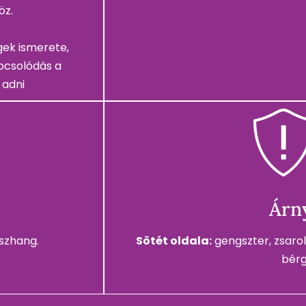
öz.
gek ismerete,
pcsolódás a
 adni
Árn
sszhang.
Sötét oldala:
gengszter, zsaroló
bérg