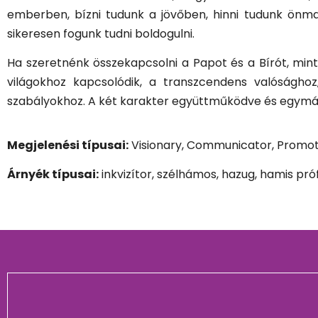
emberben, bízni tudunk a jövőben, hinni tudunk önma
sikeresen fogunk tudni boldogulni.
Ha szeretnénk összekapcsolni a Papot és a Bírót, min
világokhoz kapcsolódik, a transzcendens valósághoz
szabályokhoz. A két karakter együttműködve és egymás
Megjelenési típusai:
Visionary, Communicator, Promoter
Árnyék típusai:
inkvizítor, szélhámos, hazug, hamis pró