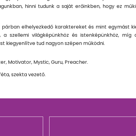
gunkban, hinni tudunk a saját erőinkben, hogy ez műk
t párban elhelyezkedő karaktereket és mint egymást kie
, a szellemi világképünkhöz és istenképünkhöz, míg a 
t kiegyenlítve tud nagyon szépen működni.
, Motivator, Mystic, Guru, Preacher.
féta, szekta vezető.