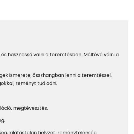
t és hasznossá válni a teremtésben. Méltóvá válni a
égek ismerete, összhangban lenni a teremtéssel,
okkal, reményt tud adni.
puláció, megtévesztés.
ng.
ég, kilátástalan helyzet, reménytelenség.