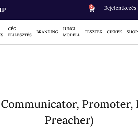
0
Bejelentkezés
IP
CÉG
JUNGI
BRANDING
TESZTEK
CIKKEK
SHOP
ÉS
FEJLESZTÉS
MODELL
y, Communicator, Promoter, 
Preacher)