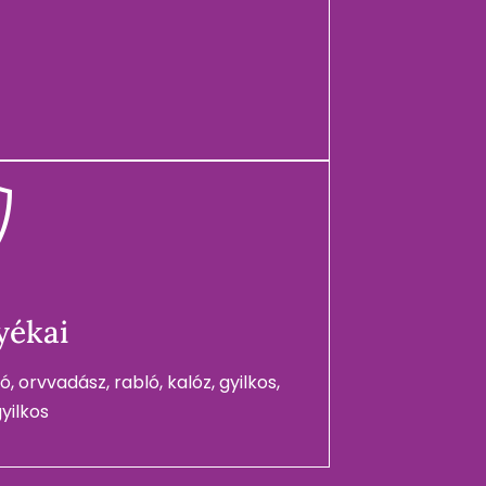
yékai
, orvvadász, rabló, kalóz, gyilkos,
yilkos