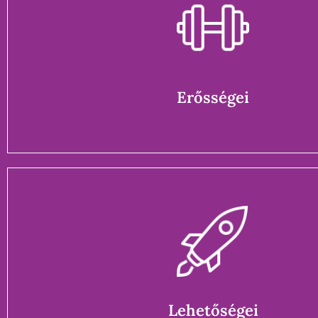
Erősségei
Bizalom, hit, szellemi törvényszerűségek ismerete, összhangb
teremtéssel, belső béke, kapcsolódás a transzcendens való
reményt tud adni
Erősségei
Lehetőségei
A boldogság útja, a világgal való összhang
Lehetőségei