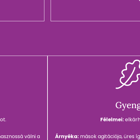
Gyeng
ot.
Félelmei:
elkárh
hasznossá válni a
Árnyéka:
mások agitációja, üres í