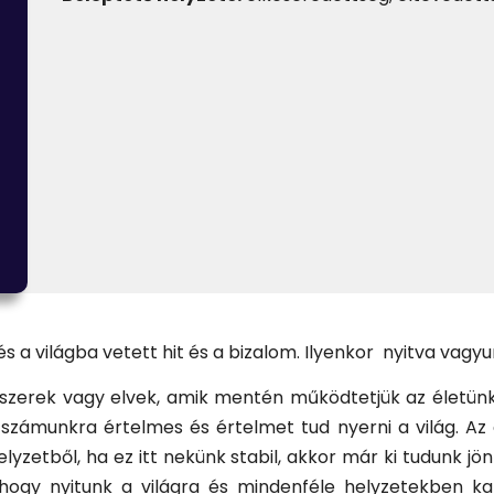
 világba vetett hit és a bizalom. Ilyenkor nyitva vagyun
ndszerek vagy elvek, amik mentén működtetjük az életünk
gy számunkra értelmes és értelmet tud nyerni a világ. 
yzetből, ha ez itt nekünk stabil, akkor már ki tudunk jön
hogy nyitunk a világra és mindenféle helyzetekben k