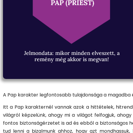
Jelmondata: mikor minden elveszett, a
remény még akkor is megvan!
A Pap karakter legfontosabb tulajdonsága a magadba és a
Itt a Pap karakternél vannak azok a hittételek, hitre
világról képzelünk, ahogy mi a világot felfogjuk, aho
fontos biztonságérzetet is ad és ebből a biztonságos hel
tud lenni a bizalmunk ahhoz, hogy azt mondhassuk, 