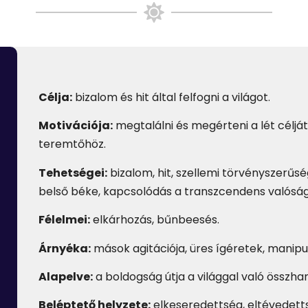
Célja:
bizalom és hit által felfogni a világot.
Motivációja:
megtalálni és megérteni a lét céljá
teremtőhöz.
Tehetségei:
bizalom, hit, szellemi törvényszerűs
belső béke, kapcsolódás a transzcendens valóság
Félelmei:
elkárhozás, bűnbeesés.
Árnyéka:
mások agitációja, üres ígéretek, mani
Alapelve:
a boldogság útja a világgal való összha
Beléptető helyzete:
elkeseredettség, eltévedetts