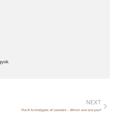
gyok.
NEXT
The 8 Archetypes of Leaders - Which one are you?