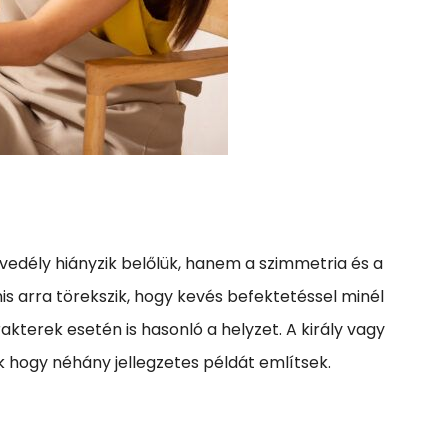
edély hiányzik belőlük, hanem a szimmetria és a
is arra törekszik, hogy kevés befektetéssel minél
kterek esetén is hasonló a helyzet. A király vagy
k hogy néhány jellegzetes példát említsek.