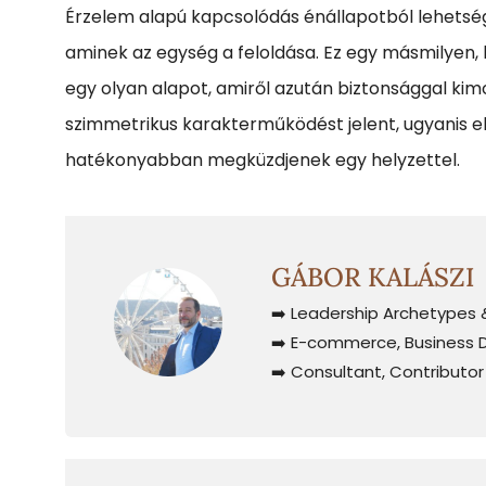
Érzelem alapú kapcsolódás énállapotból lehetsége
aminek az egység a feloldása. Ez egy másmilyen, lé
egy olyan alapot, amiről azután biztonsággal kim
szimmetrikus karakterműködést jelent, ugyanis 
hatékonyabban megküzdjenek egy helyzettel.
GÁBOR KALÁSZI
➡️ Leadership Archetypes 
➡️ E-commerce, Business 
➡️ Consultant, Contributo