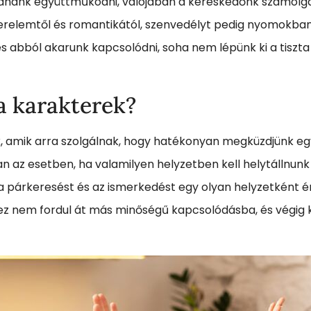
dnánk együttműködni, valójában a kereskedőnk számolgat,
relemtől és romantikától, szenvedélyt pedig nyomokban s
s abból akarunk kapcsolódni, soha nem lépünk ki a tiszta 
a karakterek?
k, amik arra szolgálnak, hogy hatékonyan megküzdjünk eg
 az esetben, ha valamilyen helyzetben kell helytállnun
 a párkeresést és az ismerkedést egy olyan helyzetként 
z nem fordul át más minőségű kapcsolódásba, és végig