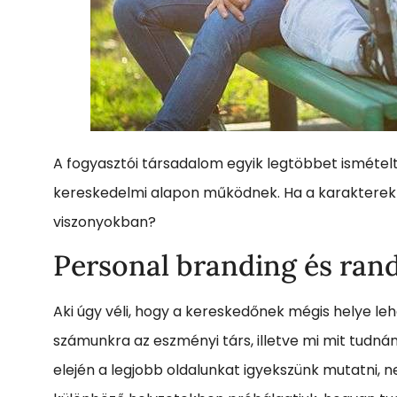
A fogyasztói társadalom egyik legtöbbet ismétel
kereskedelmi alapon működnek. Ha a karakterek fe
viszonyokban?
Personal branding és rand
Aki úgy véli, hogy a kereskedőnek mégis helye le
számunkra az eszményi társ, illetve mi mit tudná
elején a legjobb oldalunkat igyekszünk mutatni, 