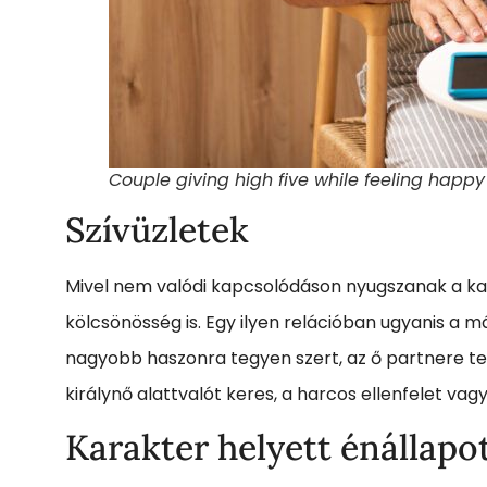
Couple giving high five while feeling happ
Szívüzletek
Mivel nem valódi kapcsolódáson nyugszanak a kar
kölcsönösség is. Egy ilyen relációban ugyanis a 
nagyobb haszonra tegyen szert, az ő partnere teh
királynő alattvalót keres, a harcos ellenfelet v
Karakter helyett énállapo