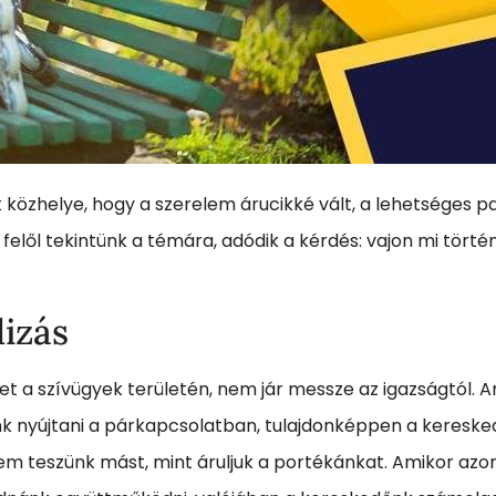
t közhelye, hogy a szerelem árucikké vált, a lehetséges
lől tekintünk a témára, adódik a kérdés: vajon mi törté
izás
het a szívügyek területén, nem jár messze az igazságtól. 
nk nyújtani a párkapcsolatban, tulajdonképpen a kereske
nem teszünk mást, mint áruljuk a portékánkat. Amikor az