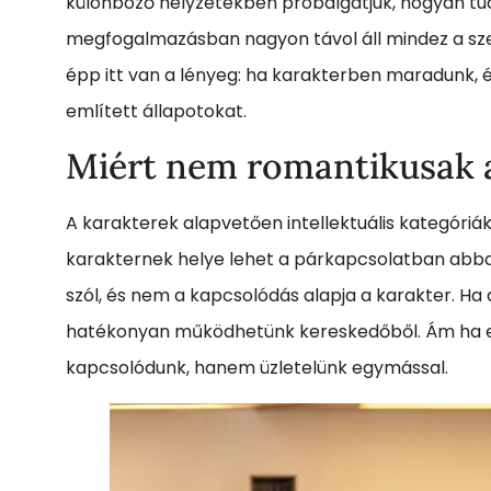
különböző helyzetekben próbálgatjuk, hogyan tu
megfogalmazásban nagyon távol áll mindez a sze
épp itt van a lényeg: ha karakterben maradunk, é
említett állapotokat.
Miért nem romantikusak 
A karakterek alapvetően intellektuális kategóriá
karakternek helye lehet a párkapcsolatban abban
szól, és nem a kapcsolódás alapja a karakter. Ha
hatékonyan működhetünk kereskedőből. Ám ha e
kapcsolódunk, hanem üzletelünk egymással.