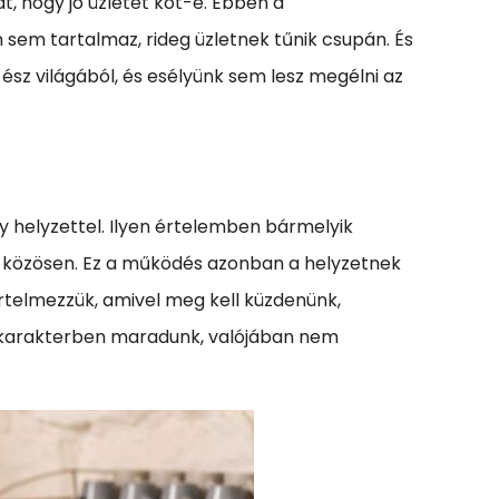
 hogy jó üzletet köt-e. Ebben a
em tartalmaz, rideg üzletnek tűnik csupán. És
ész világából, és esélyünk sem lesz megélni az
y helyzettel. Ilyen értelemben bármelyik
k közösen. Ez a működés azonban a helyzetnek
értelmezzük, amivel meg kell küzdenünk,
 karakterben maradunk, valójában nem