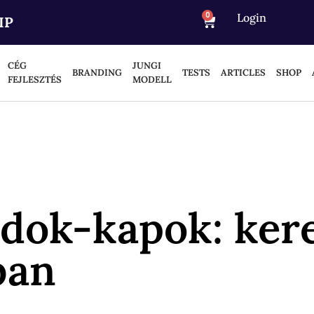
0
Login
IP
CÉG
JUNGI
BRANDING
TESTS
ARTICLES
SHOP
FEJLESZTÉS
MODELL
dok-kapok: ker
ban