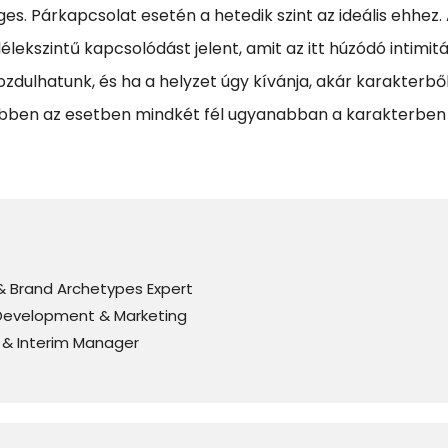
s. Párkapcsolat esetén a hetedik szint az ideális ehhez.
lekszintű kapcsolódást jelent, amit az itt húzódó intimitás
ozdulhatunk, és ha a helyzet úgy kívánja, akár karakterb
ebben az esetben mindkét fél ugyanabban a karakterben
& Brand Archetypes Expert
Development & Marketing
r & Interim Manager