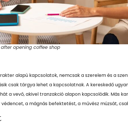
y after opening coffee shop
akter alapú kapcsolatok, nemcsak a szerelem és a szenv
másik csak tárgya lehet a kapcsolatnak. A kereskedő ugyan
át a vevő, akivel tranzakció alapon kapcsolódik. Más kara
agy védencet, a mágnás befektetést, a művész múzsát, csa
t