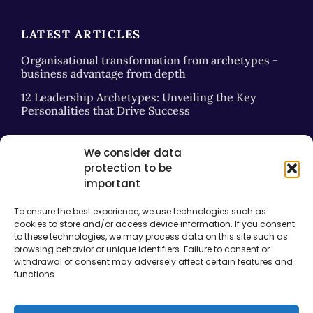
LATEST ARTICLES
Organisational transformation from archetypes -
business advantage from depth
12 Leadership Archetypes: Unveiling the Key
Personalities that Drive Success
We consider data
USEFUL LINKS
protection to be
important
Contact
Podia e-learning login
To ensure the best experience, we use technologies such as
cookies to store and/or access device information. If you consent
About me
to these technologies, we may process data on this site such as
browsing behavior or unique identifiers. Failure to consent or
Pearson-Marr Archetype Indicator®
withdrawal of consent may adversely affect certain features and
assessment
functions.
Privacy Policy
Terms and Conditions