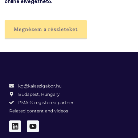
online elvégezhető.
Megnézem a részleteket
kg@kalaszigabor.hu
Budapest, Hungary
PMAI® registered partner
Related content and videos