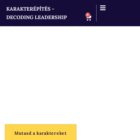
KARAKTERÉPÍTÉS -
0
DECODING LEADERSHIP
Archetípis teszt
eredmény
Ismerd meg domináns karaktereid.
Mutasd a karaktereket