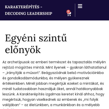
KARAKTERÉPÍTÉS -
0
DECODING LEADERSHIP
Egyéni szintű
előnyök
Az archetípusok az emberi természet és tapasztalás mélyén
rejtőző mögöttes mintái. Mint ilyenek – gyakran láthatatlanul
– „irányítják a műsort”. Beágyazódnak belső motivációinkba
és gondolkodásmódunkba, és mélyen gyökereznek
értékeinkben. Minél jobban megértjük ezeket a mintákat, és
minél tudatosabban használjuk őket, annál hatékonyabbak
leszünk. A Karakterépítés izgalmas keretet kínál ahhoz, hogy
megértsük, hogyan viselkednek az emberek és „mi folyik
valójában” – az életünkben, a munkánkban és a mélyebb