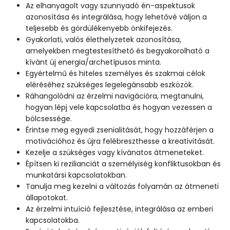
Az elhanyagolt vagy szunnyadó én-aspektusok
azonosítása és integrálása, hogy lehetővé váljon a
teljesebb és gördülékenyebb önkifejezés.
Gyakorlati, valós élethelyzetek azonosítása,
amelyekben megtestesíthető és begyakorolható a
kívánt új energia/archetípusos minta.
Egyértelmű és hiteles személyes és szakmai célok
eléréséhez szükséges legelegánsabb eszközök.
Ráhangolódni az érzelmi navigációra, megtanulni,
hogyan lépj vele kapcsolatba és hogyan vezessen a
bölcsessége.
Érintse meg egyedi zsenialitását, hogy hozzáférjen a
motivációhoz és újra felébreszthesse a kreativitását.
Kezelje a szükséges vagy kívánatos átmeneteket.
Építsen ki rezilianciát a személyiség konfliktusokban és
munkatársi kapcsolatokban.
Tanulja meg kezelni a változás folyamán az átmeneti
állapotokat.
Az érzelmi intuíció fejlesztése, integrálása az emberi
kapcsolatokba.