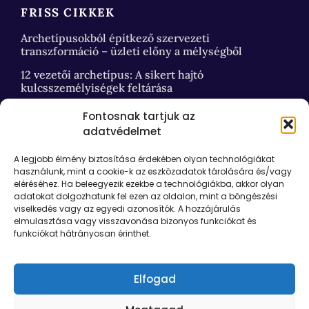
FRISS CIKKEK
Archetípusokból építkező szervezeti
transzformáció – üzleti előny a mélységből
12 vezetői archetípus: A sikert hajtó
kulcsszemélyiségek feltárása
Fontosnak tartjuk az
adatvédelmet
HASZNOS LINKEK
A legjobb élmény biztosítása érdekében olyan technológiákat
Kapcsolat
használunk, mint a cookie-k az eszközadatok tárolására és/vagy
eléréséhez. Ha beleegyezik ezekbe a technológiákba, akkor olyan
Podia e-learning login
adatokat dolgozhatunk fel ezen az oldalon, mint a böngészési
Rólam
viselkedés vagy az egyedi azonosítók. A hozzájárulás
elmulasztása vagy visszavonása bizonyos funkciókat és
Pearson-Marr Archetype Indicator® mérés
funkciókat hátrányosan érinthet.
Adatvédelmi nyilatkozat
Általános Szerződési Feltételek
Elfogad