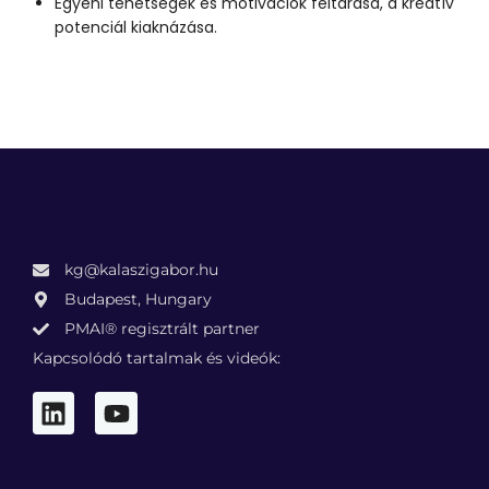
Egyéni tehetségek és motivációk feltárása, a kreatív
potenciál kiaknázása.
kg@kalaszigabor.hu
Budapest, Hungary
PMAI® regisztrált partner
Kapcsolódó tartalmak és videók: