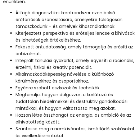
énünkben.
Átfogó diagnosztikai keretrendszer azon belső
erőforrások azonosítására, amelyekre túlságosan
támaszkodunk – és amelyek kihasználatlanok.
Kiterjesztett perspektíva és erőteljes lencse a kihívások
és lehetőségek értékeléséhez.
Fokozott öntudatosság, amely támogatja és erősíti az
önbizalmat.
Integrált tanulási gyakorlat, amely egyesíti a racionális,
érzelmi, fizikai és kreatív potenciált.
Alkalmazkodóképesség növelése a különböző
körülményekhez és csoportokhoz.
Egyénre szabott eszközök és technikák.
Megtanulja, hogyan dolgozzon a korlátozó és
tudattalan hiedelmekkel és destruktív gondolkodási
mintákkal, és hogyan változtassa meg azokat.
Hozzon létre összhangot az energia, az ambíció és az
elhivatottság között.
Szüntesse meg a nemkívánatos, ismétlődő szokásokat
és viselkedésmintákat.