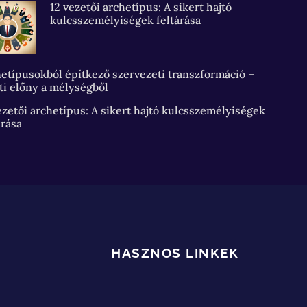
12 vezetői archetípus: A sikert hajtó
kulcsszemélyiségek feltárása
etípusokból építkező szervezeti transzformáció –
ti előny a mélységből
ezetői archetípus: A sikert hajtó kulcsszemélyiségek
árása
HASZNOS LINKEK