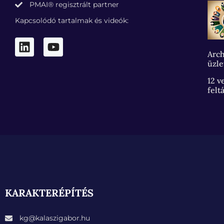
PMAI® regisztrált partner
Kapcsolódó tartalmak és videók:
Arch
üzle
12 v
felt
KARAKTERÉPÍTÉS
kg@kalaszigabor.hu