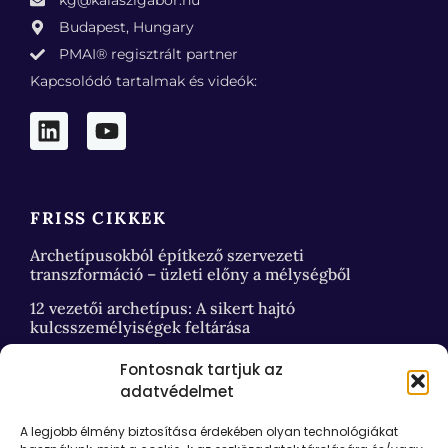
kg@kalaszigabor.hu
Budapest, Hungary
PMAI® regisztrált partner
Kapcsolódó tartalmak és videók:
FRISS CIKKEK
Archetípusokból építkező szervezeti
transzformáció – üzleti előny a mélységből
12 vezetői archetípus: A sikert hajtó
kulcsszemélyiségek feltárása
Fontosnak tartjuk az
adatvédelmet
HASZNOS LINKEK
A legjobb élmény biztosítása érdekében olyan technológiákat
Kapcsolat