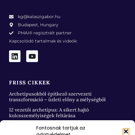
kg@kalaszigabor.hu
Budapest, Hungary
PMAI® regisztrált partner
Kapcsolódó tartalmak és videók:
FRISS CIKKEK
Archetípusokból építkező szervezeti
transzformáció – üzleti előny a mélységből
12 vezetői archetípus: A sikert hajtó
kulcsszemélyiségek feltárása
Fontosnak tartjuk az
adatvédelmet